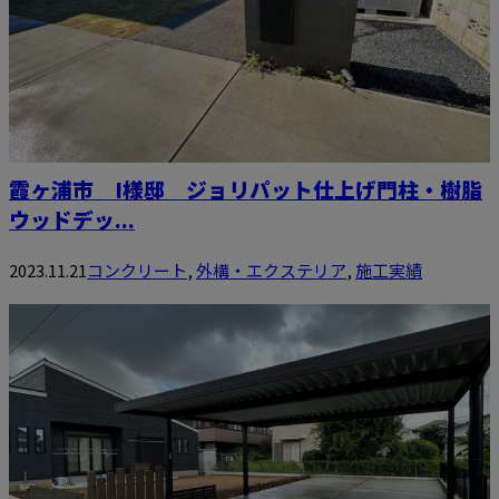
霞ヶ浦市 I様邸 ジョリパット仕上げ門柱・樹脂
ウッドデッ...
2023.11.21
コンクリート
,
外構・エクステリア
,
施工実績