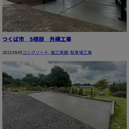
つくば市 S様邸 外構工事
2023.09.05
コンクリート
,
施工実績
,
駐車場工事